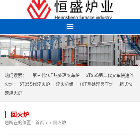
Toggle
navigation
热门搜索：
第三代10T热处理叉车炉
5T35S第二代叉车快速淬
火炉
5T35S代淬火炉
淬火机组
10T热处理叉车炉
箱式快
速淬火炉
回火炉
您所在的位置：
首页
> >
回火炉