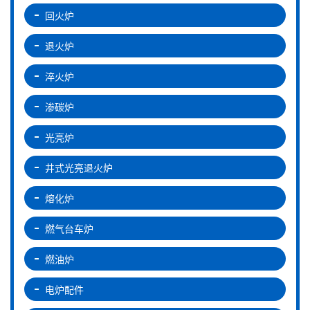
回火炉
退火炉
淬火炉
渗碳炉
光亮炉
井式光亮退火炉
熔化炉
燃气台车炉
燃油炉
电炉配件