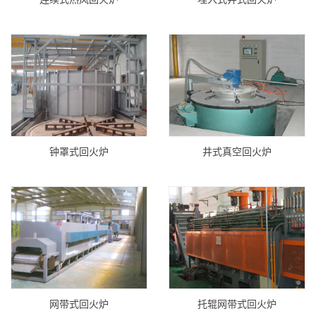
钟罩式回火炉
井式真空回火炉
网带式回火炉
托辊网带式回火炉