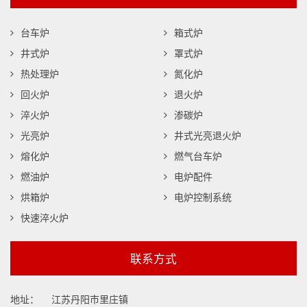
台车炉
箱式炉
井式炉
罩式炉
热处理炉
氮化炉
回火炉
退火炉
淬火炉
渗碳炉
光亮炉
井式光亮退火炉
熔化炉
燃气台车炉
燃油炉
电炉配件
烘箱炉
电炉控制系统
快速淬火炉
联系方式
地址：
江苏丹阳市里庄镇