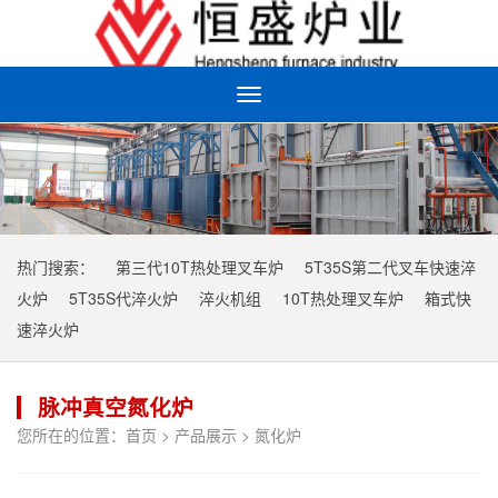
Toggle
navigation
热门搜索：
第三代10T热处理叉车炉
5T35S第二代叉车快速淬
火炉
5T35S代淬火炉
淬火机组
10T热处理叉车炉
箱式快
速淬火炉
脉冲真空氮化炉
您所在的位置：
首页
>
产品展示
>
氮化炉