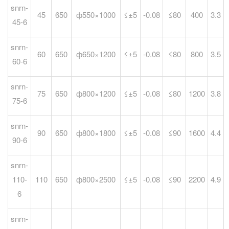
snrn-
45
650
ф550×1000
≤±5
-0.08
≤80
400
3.3
45-6
snrn-
60
650
ф650×1200
≤±5
-0.08
≤80
800
3.5
60-6
snrn-
75
650
ф800×1200
≤±5
-0.08
≤80
1200
3.8
75-6
snrn-
90
650
ф800×1800
≤±5
-0.08
≤90
1600
4.4
90-6
snrn-
110-
110
650
ф800×2500
≤±5
-0.08
≤90
2200
4.9
6
snrn-