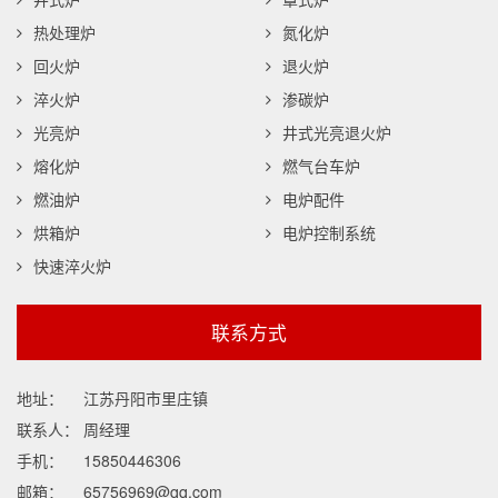
热处理炉
氮化炉
回火炉
退火炉
淬火炉
渗碳炉
光亮炉
井式光亮退火炉
熔化炉
燃气台车炉
燃油炉
电炉配件
烘箱炉
电炉控制系统
快速淬火炉
联系方式
地址：
江苏丹阳市里庄镇
联系人：
周经理
手机：
15850446306
邮箱：
65756969@qq.com