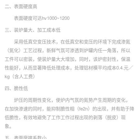
二、表面硬度高
表面硬度可达hv1000~1200
三、装炉量大、加工成本低
采用低真空变压技术，在低真空和变压的环境下完成渗氮
（氮化）工艺过程，新鲜气氛可渗透到炉罐内任一角落，所以
工件可以密装，使装炉量大大增加，同时，该炉密封性，保温
性能好，从而显著降低处理成本，处理铝材模平均成本0.4.元／
kg（含人工费）
四、脆性低
炉压的周期性变化，使炉内气氛的氮势产生周期的变化，
在加快渗速的同时，能抑制脆性相（fe2n）的出现，并有助于降
低脆性，有效地避免了工作工作过程出现的剥落（脱皮）现
象。
五、表面摩擦系数小