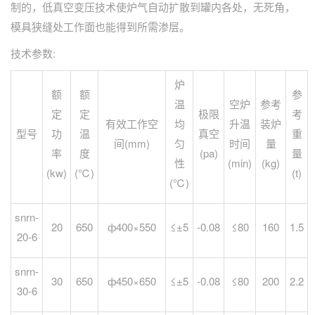
制的，低真空变压技术使炉气自动扩散到罐内各处，无死角，
模具狭缝处工作面也能得到所需渗层。
技术参数:
炉
额
额
参
温
空炉
参考
定
定
极限
考
有效工作空
均
升温
装炉
型号
功
温
真空
重
间(mm)
匀
时间
量
率
度
(pa)
量
性
(min)
(kg)
(kw)
(℃)
(t)
(℃)
snrn-
20
650
ф400×550
≤±5
-0.08
≤80
160
1.5
20-6
snrn-
30
650
ф450×650
≤±5
-0.08
≤80
200
2.2
30-6