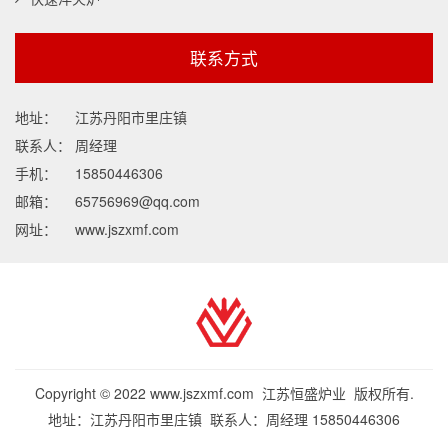
联系方式
地址：
江苏丹阳市里庄镇
联系人：
周经理
手机：
15850446306
邮箱：
65756969@qq.com
网址：
www.jszxmf.com
Copyright © 2022 www.jszxmf.com 江苏恒盛炉业 版权所有.
地址：江苏丹阳市里庄镇 联系人：周经理 15850446306