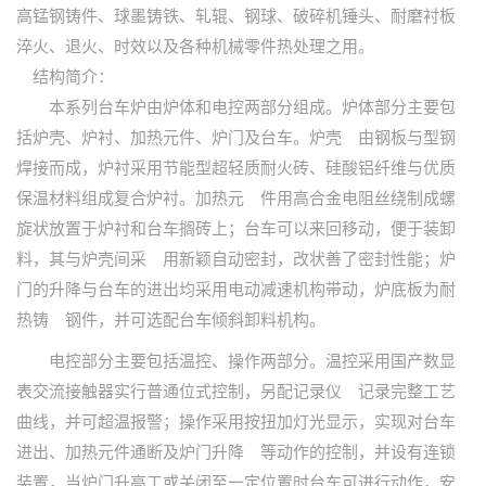
高锰钢铸件、球墨铸铁、轧辊、钢球、破碎机锤头、耐磨衬板
淬火、退火、时效以及各种机械零件热处理之用。
结构简介：
本系列台车炉由炉体和电控两部分组成。炉体部分主要包
括炉壳、炉衬、加热元件、炉门及台车。炉壳 由钢板与型钢
焊接而成，炉衬采用节能型超轻质耐火砖、硅酸铝纤维与优质
保温材料组成复合炉衬。加热元 件用高合金电阻丝绕制成螺
旋状放置于炉衬和台车搁砖上；台车可以来回移动，便于装卸
料，其与炉壳间采 用新颖自动密封，改状善了密封性能；炉
门的升降与台车的进出均采用电动减速机构带动，炉底板为耐
热铸 钢件，并可选配台车倾斜卸料机构。
电控部分主要包括温控、操作两部分。温控采用国产数显
表交流接触器实行普通位式控制，另配记录仪 记录完整工艺
曲线，并可超温报警；操作采用按扭加灯光显示，实现对台车
进出、加热元件通断及炉门升降 等动作的控制，并设有连锁
装置，当炉门升高工或关闭至一定位置时台车可进行动作，安