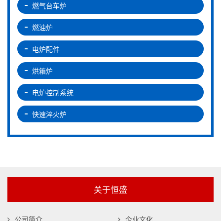
燃气台车炉
燃油炉
电炉配件
烘箱炉
电炉控制系统
快速淬火炉
关于恒盛
公司简介
企业文化