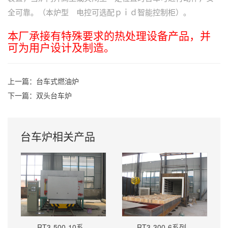
全可靠。（本炉型 电控可选配ｐｉｄ智能控制柜）。
本厂承接有特殊要求的热处理设备产品，并
可为用户设计及制造。
上一篇：
台车式燃油炉
下一篇：
双头台车炉
台车炉相关产品
RT3-500-10系...
RT3-300-6系列...