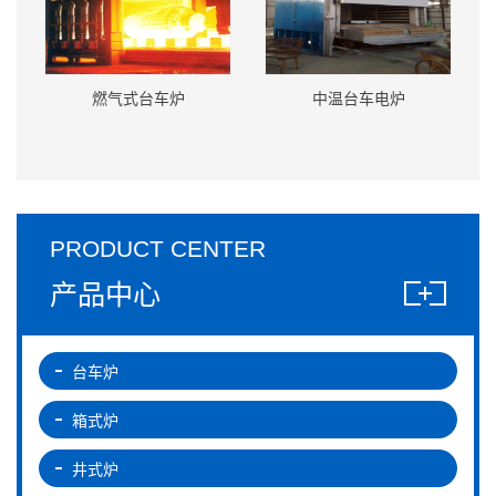
燃气式台车炉
中温台车电炉
PRODUCT CENTER
产品中心
台车炉
箱式炉
井式炉