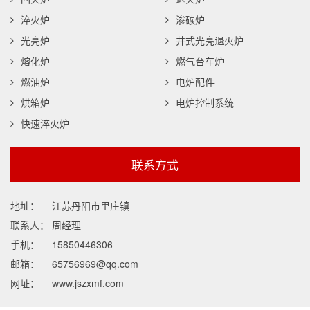
淬火炉
渗碳炉
光亮炉
井式光亮退火炉
熔化炉
燃气台车炉
燃油炉
电炉配件
烘箱炉
电炉控制系统
快速淬火炉
联系方式
地址：
江苏丹阳市里庄镇
联系人：
周经理
手机：
15850446306
邮箱：
65756969@qq.com
网址：
www.jszxmf.com