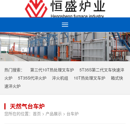
Toggle
navigation
热门搜索：
第三代10T热处理叉车炉
5T35S第二代叉车快速淬
火炉
5T35S代淬火炉
淬火机组
10T热处理叉车炉
箱式快
速淬火炉
天然气台车炉
您所在的位置：
首页
>
产品展示
>
台车炉