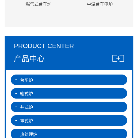
燃气式台车炉
中温台车电炉
PRODUCT CENTER
产品中心
台车炉
箱式炉
井式炉
罩式炉
热处理炉