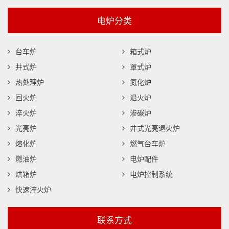
电炉分类
台车炉
箱式炉
井式炉
罩式炉
热处理炉
氮化炉
回火炉
退火炉
淬火炉
渗碳炉
光亮炉
井式光亮退火炉
熔化炉
燃气台车炉
燃油炉
电炉配件
烘箱炉
电炉控制系统
快速淬火炉
联系方式