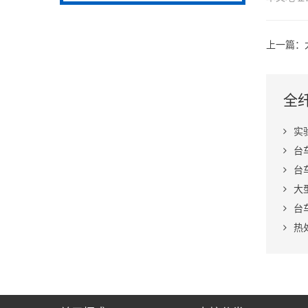
上一篇：
全
实
台
台
大
台
热