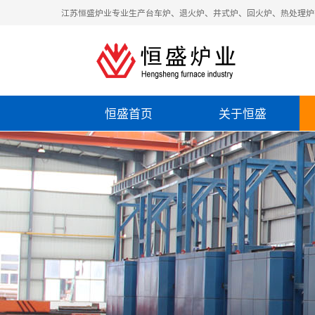
江苏恒盛炉业专业生产台车炉、退火炉、井式炉、回火炉、热处理炉
恒盛首页
关于恒盛