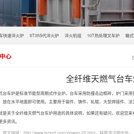
叉车快速淬火炉
5T35S代淬火炉
淬火机组
10T热处理叉车炉
箱式
中心
全纤维天燃气台车
式台车炉是标准节能型周期式作业炉。台车采用防撞击边框砖，炉门采用
，放在水平地面即可使用。主要用于锻件、铸件、轧辊、大型焊接件、法
就是关于全纤维天燃气台车炉用途的具体说明，如果还有疑问，欢迎您来
更多资讯。
：原文链接：
http://www.jszxmf.com/xinwen-25.html
，转载请注明出处。