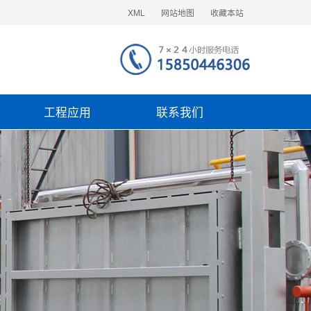
XML
网站地图
收藏本站
工程应用
联系我们