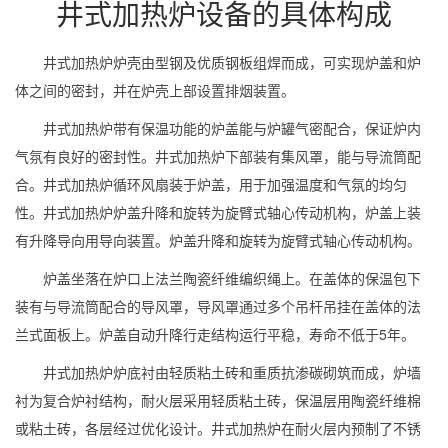
井式加热炉设备的具体构成
井式加热炉炉壳由型钢及优质钢板组焊而成，可实现炉盖和炉
体之间的密封，并在炉壳上部设置排烟装置。
井式加热炉带有保温功能的炉盖能与炉罐气密配合，保证炉内
气氛有良好的密封性。井式加热炉下部装有集风罩，能与导流筒配
合。井式加热炉循环风扇装于炉盖，用于加强温度和气氛的均匀
性。井式加热炉炉盖升降和旋转为旋臂式轴心传动机构，炉盖上装
有升降导向用导向装置。炉盖升降和旋转为旋臂式轴心传动机构。
炉盖坐落在炉口上法兰陶瓷纤维编织绳上。在盖体的保温包下
装有与导流筒配合的导风罩，导风罩通过多个吊杆吊挂在盖体的法
兰式面板上。炉盖自动升降行走结构运行平稳，寿命不低于5年。
井式加热炉炉底衬由轻质粘土砖和重质抗渗碳砌筑而成，炉墙
衬为复合炉衬结构，耐火层采用轻质粘土砖，保温层用陶瓷纤维棉
或粘土砖，各层经过优化设计。井式加热炉在耐火层内预制了不锈