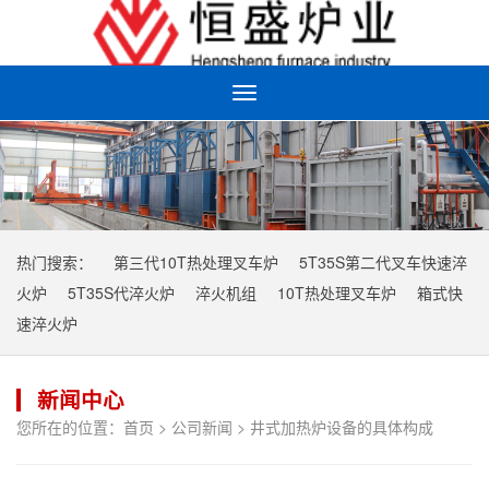
Toggle
navigation
热门搜索：
第三代10T热处理叉车炉
5T35S第二代叉车快速淬
火炉
5T35S代淬火炉
淬火机组
10T热处理叉车炉
箱式快
速淬火炉
新闻中心
您所在的位置：
首页
>
公司新闻
> 井式加热炉设备的具体构成