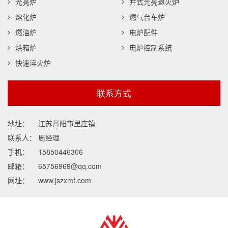
光亮炉
井式光亮退火炉
熔化炉
燃气台车炉
燃油炉
电炉配件
烘箱炉
电炉控制系统
快速淬火炉
联系方式
地址：
江苏丹阳市里庄镇
联系人：
周经理
手机：
15850446306
邮箱：
65756969@qq.com
网址：
www.jszxmf.com