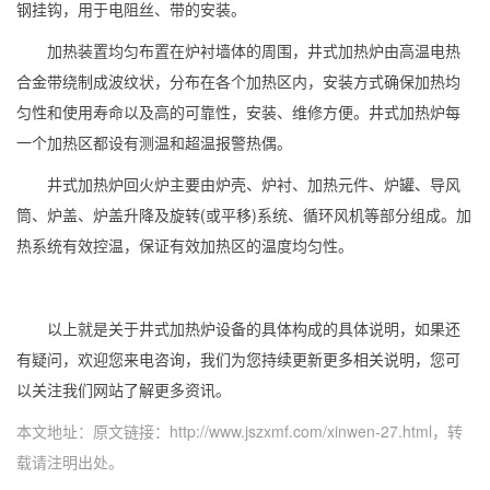
钢挂钩，用于电阻丝、带的安装。
加热装置均匀布置在炉衬墙体的周围，井式加热炉由高温电热
合金带绕制成波纹状，分布在各个加热区内，安装方式确保加热均
匀性和使用寿命以及高的可靠性，安装、维修方便。井式加热炉每
一个加热区都设有测温和超温报警热偶。
井式加热炉回火炉主要由炉壳、炉衬、加热元件、炉罐、导风
筒、炉盖、炉盖升降及旋转(或平移)系统、循环风机等部分组成。加
热系统有效控温，保证有效加热区的温度均匀性。
以上就是关于井式加热炉设备的具体构成的具体说明，如果还
有疑问，欢迎您来电咨询，我们为您持续更新更多相关说明，您可
以关注我们网站了解更多资讯。
本文地址：原文链接：
http://www.jszxmf.com/xinwen-27.html
，转
载请注明出处。