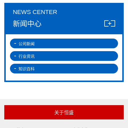
NEWS CENTER
新闻中心
公司新闻
行业资讯
知识百科
关于恒盛