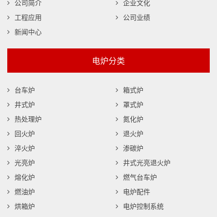
公司简介
企业文化
工程应用
公司业绩
新闻中心
电炉分类
台车炉
箱式炉
井式炉
罩式炉
热处理炉
氮化炉
回火炉
退火炉
淬火炉
渗碳炉
光亮炉
井式光亮退火炉
熔化炉
燃气台车炉
燃油炉
电炉配件
烘箱炉
电炉控制系统