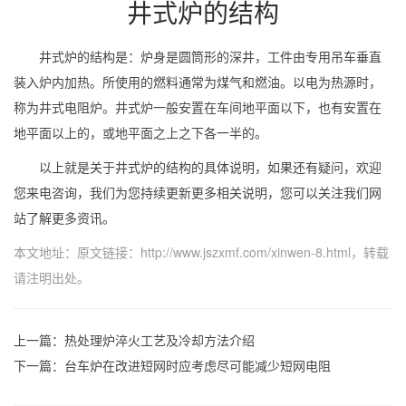
井式炉的结构
井式炉的结构是：炉身是圆筒形的深井，工件由专用吊车垂直
装入炉内加热。所使用的燃料通常为煤气和燃油。以电为热源时，
称为井式电阻炉。井式炉一般安置在车间地平面以下，也有安置在
地平面以上的，或地平面之上之下各一半的。
以上就是关于井式炉的结构的具体说明，如果还有疑问，欢迎
您来电咨询，我们为您持续更新更多相关说明，您可以关注我们网
站了解更多资讯。
本文地址：原文链接：
http://www.jszxmf.com/xinwen-8.html
，转载
请注明出处。
上一篇：
热处理炉淬火工艺及冷却方法介绍
下一篇：
台车炉在改进短网时应考虑尽可能减少短网电阻